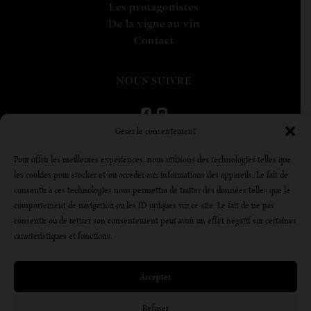
Les protagonistes
De la vigne au vin
Contact
NOUS SUIVRE
Gérer le consentement
VISITE VIRTUELLE
Pour offrir les meilleures expériences, nous utilisons des technologies telles que
les cookies pour stocker et/ou accéder aux informations des appareils. Le fait de
DÉCOUVRIR
consentir à ces technologies nous permettra de traiter des données telles que le
comportement de navigation ou les ID uniques sur ce site. Le fait de ne pas
consentir ou de retirer son consentement peut avoir un effet négatif sur certaines
L’abus d’alcool est dangereux pour la santé, à consommer avec
caractéristiques et fonctions.
modération
Accepter
Refuser