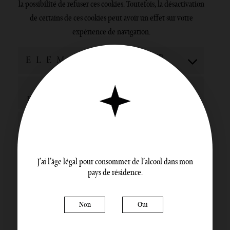
la possibilité de refuser ces cookies. Toutefois, la désactivation
de certains de ces cookies peut avoir un effet sur votre
expérience de navigation.
Statistiques
ELEMENTOR
(anonymes)
GOOGLE
Fonctionnel
RECAPTCHA
WORDPRESS
Fonctionnel
POPUP
Finalité en attente d’enquête
MAKER
J’ai l’âge légal pour consommer de l’alcool dans mon
pays de résidence.
POLYLANG
Fonctionnel
Finalité en attente
DIVERS
Non
Oui
d’enquête