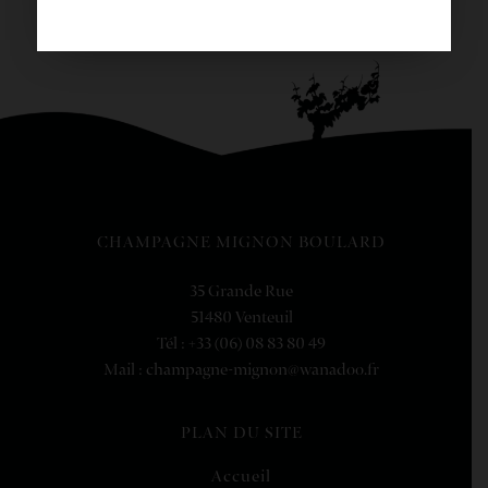
CHAMPAGNE MIGNON BOULARD
35 Grande Rue
51480 Venteuil
Tél : +33 (06) 08 83 80 49
Mail : champagne-mignon@wanadoo.fr
PLAN DU SITE
Accueil