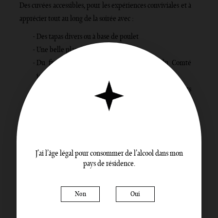
Des cuvées accessibles, pour les expériences conviviales et à
apprécier tout au long de la soirée avec :
Des tapas divers ou à base de poulet
Une belle planche de charcuterie
Du fromage comme du chèvre frais ou du Comté
jeune
Un burger artisanal et des légumes croquants
(locaux !)
Des canapés au saumon
J’ai l’âge légal pour consommer de l’alcool dans mon
pays de résidence.
Non
Oui