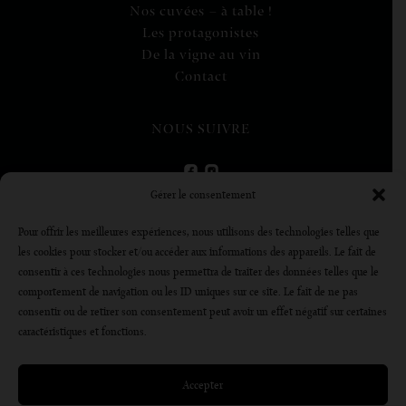
Nos cuvées – à table !
Les protagonistes
De la vigne au vin
Contact
NOUS SUIVRE
Gérer le consentement
VISITE VIRTUELLE
Pour offrir les meilleures expériences, nous utilisons des technologies telles que
les cookies pour stocker et/ou accéder aux informations des appareils. Le fait de
DÉCOUVRIR
consentir à ces technologies nous permettra de traiter des données telles que le
comportement de navigation ou les ID uniques sur ce site. Le fait de ne pas
consentir ou de retirer son consentement peut avoir un effet négatif sur certaines
L’abus d’alcool est dangereux pour la santé, à consommer avec
caractéristiques et fonctions.
modération
Accepter